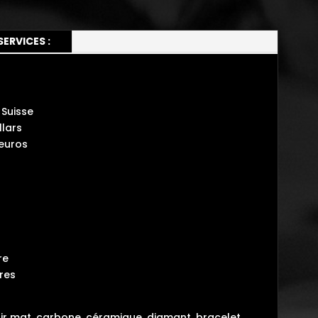
SERVICES :
Suisse
lars
 euros
re
tres
noir mat, carbone, céramique, diamant, bracelet