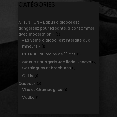
CATÉGORIES
ATTENTION « L’abus d’alcool est
dangereux pour la santé, à consommer
avec modération »
2
2
« La vente d’alcool est interdite aux
products
mineurs »
1
1
product
INTERDIT au moins de 18 ans
1
1
product
Bijouterie Horlogerie Joaillerie Geneve
2
2
Catalogues et brochures
1
products
1
product
Outils
1
1
product
Cadeaux
2
2
Vins et Champagnes
products
1
1
product
Vodka
1
1
product