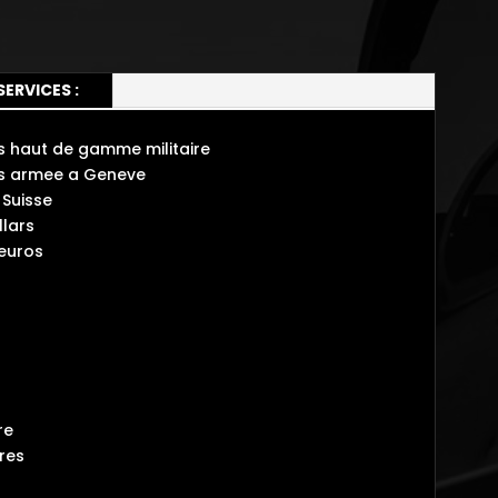
SERVICES :
 haut de gamme militaire
s armee a Geneve
Suisse
lars
 euros
re
tres