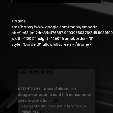
<iframe
src="https://www.google.com/maps/embed?
pb=!1m18!1m12!1m3!1d176587.99939650376!2d5.9930190
width="100%" height="450" frameborder="0"
style="border:0" allowfullscreen></iframe>
CATÉGORIES
ATTENTION « L’abus d’alcool est
dangereux pour la santé, à consommer
avec modération »
2
2
« La vente d’alcool est interdite aux
products
mineurs »
1
1