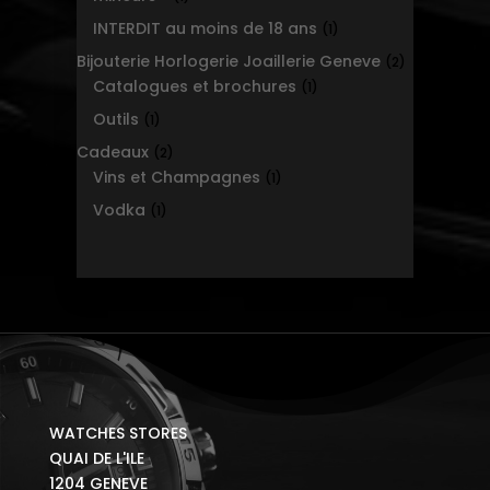
product
INTERDIT au moins de 18 ans
1
1
product
Bijouterie Horlogerie Joaillerie Geneve
2
2
Catalogues et brochures
1
products
1
product
Outils
1
1
product
Cadeaux
2
2
Vins et Champagnes
products
1
1
product
Vodka
1
1
product
WATCHES STORES
QUAI DE L'ILE
1204 GENEVE