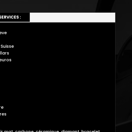
SERVICES :
eve
Suisse
lars
 euros
re
tres
noir mat, carbone, céramique, diamant, bracelet