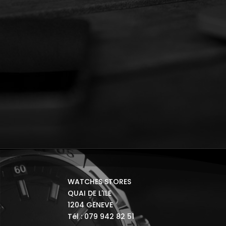
WATCHES STORES
QUAI DE L'ILE
1204 GENEVE
Tél : 079 942 82 51