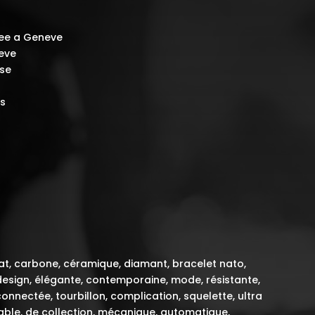
ee a Geneve
eve
sse
s
os
 mat, carbone, céramique, diamant, bracelet nato,
design, élégante, contemporaine, mode, résistante,
connectée, tourbillon, complication, squelette, ultra
sable, de collection, mécanique, automatique,