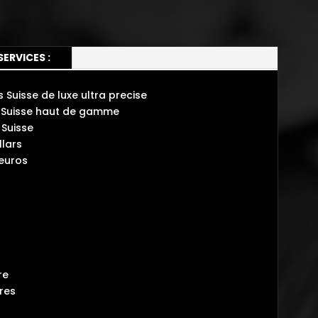
SERVICES :
Suisse de luxe ultra precise
se Suisse haut de gamme
Suisse
lars
 euros
re
tres