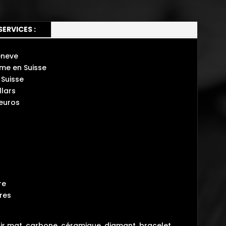
SERVICES :
eneve
me en Suisse
Suisse
lars
 euros
re
tres
noir mat, carbone, céramique, diamant, bracelet