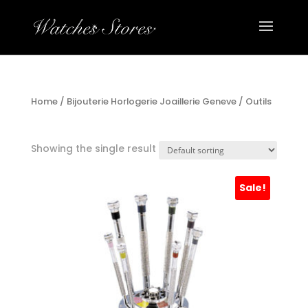
Home
/
Bijouterie Horlogerie Joaillerie Geneve
/ Outils
OUTILS
Showing the single result
Sale!