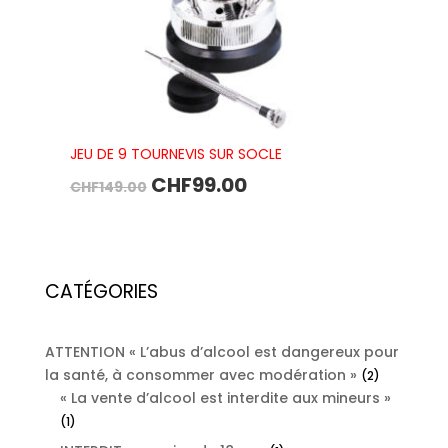
JEU DE 9 TOURNEVIS SUR SOCLE
CHF
99.00
CHF
149.00
CATÉGORIES
ATTENTION « L’abus d’alcool est dangereux pour
la santé, à consommer avec modération »
2
2
« La vente d’alcool est interdite aux mineurs »
products
1
1
product