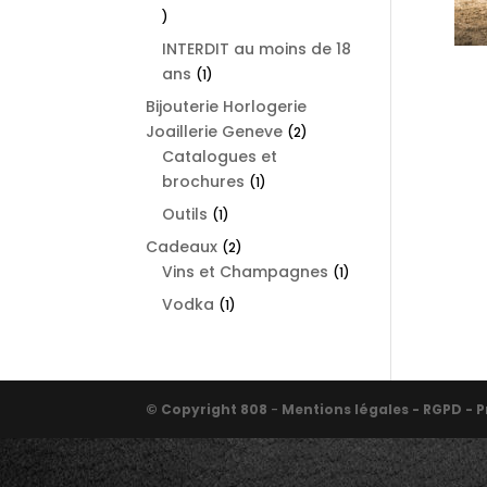
1
product
INTERDIT au moins de 18
ans
1
1
product
Bijouterie Horlogerie
Joaillerie Geneve
2
2
Catalogues et
products
brochures
1
1
product
Outils
1
1
product
Cadeaux
2
2
Vins et Champagnes
products
1
1
product
Vodka
1
1
product
© Copyright 808
-
Mentions légales - RGPD - P