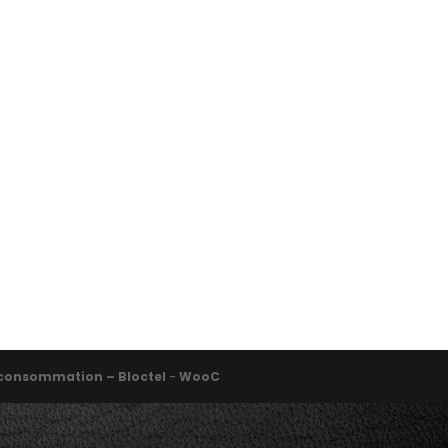
la consommation – Bloctel
-
WooC