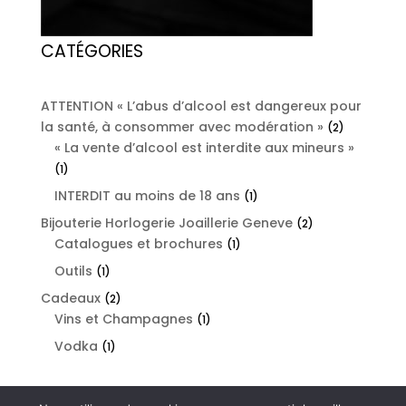
CATÉGORIES
ATTENTION « L’abus d’alcool est dangereux pour
la santé, à consommer avec modération »
2
2
« La vente d’alcool est interdite aux mineurs »
products
1
1
product
INTERDIT au moins de 18 ans
1
1
product
Bijouterie Horlogerie Joaillerie Geneve
2
2
Catalogues et brochures
1
products
1
product
Outils
1
1
product
Cadeaux
2
2
Vins et Champagnes
products
1
1
product
Vodka
1
1
product