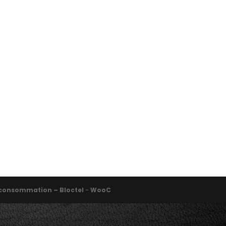
la consommation – Bloctel
-
WooC