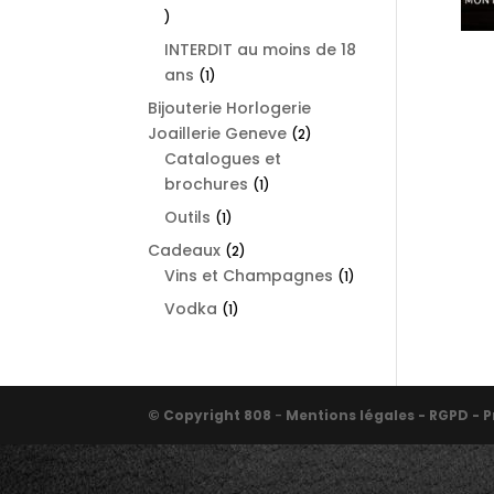
1
product
INTERDIT au moins de 18
ans
1
1
product
Bijouterie Horlogerie
Joaillerie Geneve
2
2
Catalogues et
products
brochures
1
1
product
Outils
1
1
product
Cadeaux
2
2
Vins et Champagnes
products
1
1
product
Vodka
1
1
product
© Copyright 808
-
Mentions légales - RGPD - P