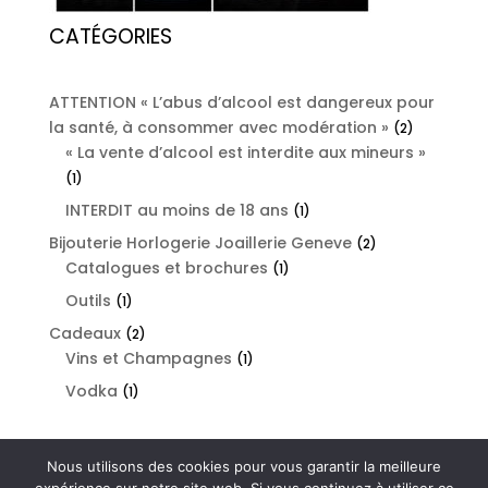
CATÉGORIES
ATTENTION « L’abus d’alcool est dangereux pour
la santé, à consommer avec modération »
2
2
« La vente d’alcool est interdite aux mineurs »
products
1
1
product
INTERDIT au moins de 18 ans
1
1
product
Bijouterie Horlogerie Joaillerie Geneve
2
2
Catalogues et brochures
1
products
1
product
Outils
1
1
product
Cadeaux
2
2
Vins et Champagnes
products
1
1
product
Vodka
1
1
product
Nous utilisons des cookies pour vous garantir la meilleure