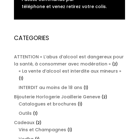
téléphone et venez retirez votre colis.
CATÉGORIES
ATTENTION « L’abus d’alcool est dangereux pour
la santé, à consommer avec modération »
2
2
« La vente d’alcool est interdite aux mineurs »
products
1
1
product
INTERDIT au moins de 18 ans
1
1
product
Bijouterie Horlogerie Joaillerie Geneve
2
2
Catalogues et brochures
1
products
1
product
Outils
1
1
product
Cadeaux
2
2
Vins et Champagnes
products
1
1
product
Vodka
1