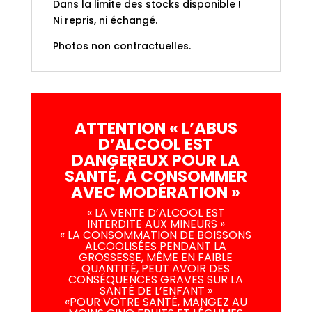
Dans la limite des stocks disponible !
Ni repris, ni échangé.
Photos non contractuelles.
ATTENTION « L’ABUS
D’ALCOOL EST
DANGEREUX POUR LA
SANTÉ, À CONSOMMER
AVEC MODÉRATION »
« LA VENTE D’ALCOOL EST
INTERDITE AUX MINEURS »
« LA CONSOMMATION DE BOISSONS
ALCOOLISÉES PENDANT LA
GROSSESSE, MÊME EN FAIBLE
QUANTITÉ, PEUT AVOIR DES
CONSÉQUENCES GRAVES SUR LA
SANTÉ DE L’ENFANT »
«POUR VOTRE SANTÉ, MANGEZ AU