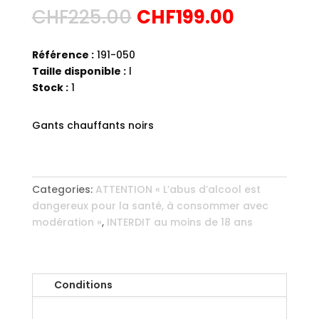
CHF
225.00
CHF
199.00
Référence :
191-050
Taille disponible :
l
Stock :
1
Gants chauffants noirs
Categories:
ATTENTION « L’abus d’alcool est
dangereux pour la santé, à consommer avec
modération »
,
INTERDIT au moins de 18 ans
Conditions