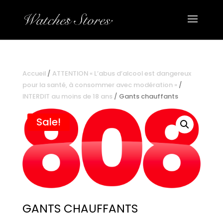
Accueil
/
ATTENTION « L’abus d’alcool est dangereux
pour la santé, à consommer avec modération »
/
INTERDIT au moins de 18 ans
/ Gants chauffants
Sale!
GANTS CHAUFFANTS