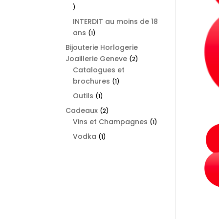
1
product
INTERDIT au moins de 18
ans
1
1
product
Bijouterie Horlogerie
Joaillerie Geneve
2
2
Catalogues et
products
brochures
1
1
product
Outils
1
1
product
Cadeaux
2
2
Vins et Champagnes
products
1
1
product
Vodka
1
1
product