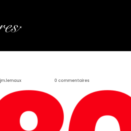
GO-808
jm.lemaux
|
Déc 30, 2021
|
0 commentaires